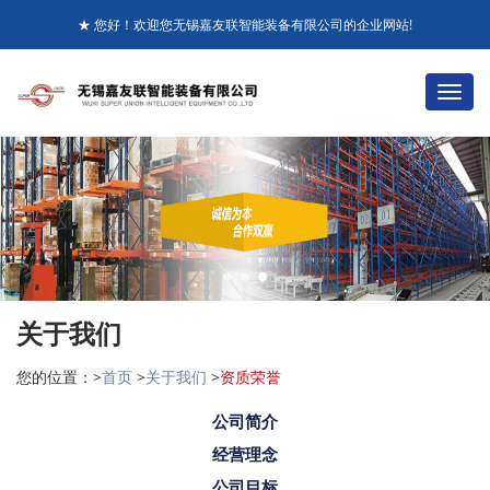
★ 您好！欢迎您无锡嘉友联智能装备有限公司的企业网站!
+86-510-85281115 85281116
☎ 全国销售服务热线：
切
换
收藏本站
ENGLISH
导
航
关于我们
您的位置：>
首页
>
关于我们
>
资质荣誉
公司简介
经营理念
公司目标