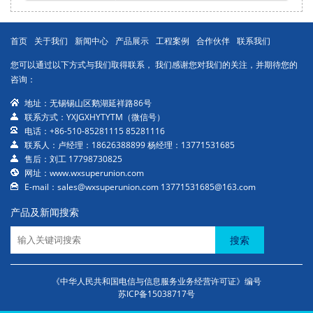
首页
关于我们
新闻中心
产品展示
工程案例
合作伙伴
联系我们
您可以通过以下方式与我们取得联系， 我们感谢您对我们的关注，并期待您的
咨询：
地址：无锡锡山区鹅湖延祥路86号
联系方式：YXJGXHYTYTM（微信号）
电话：+86-510-85281115 85281116
联系人：卢经理：18626388899 杨经理：13771531685
售后：刘工 17798730825
网址：www.wxsuperunion.com
E-mail：sales@wxsuperunion.com 13771531685@163.com
产品及新闻搜索
搜索
《中华人民共和国电信与信息服务业务经营许可证》编号
苏ICP备15038717号